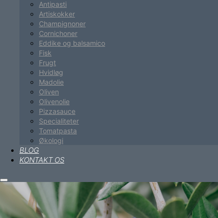
Antipasti
Artiskokker
Champignoner
Cornichoner
Eddike og balsamico
Fisk
Frugt
Hvidløg
Madolie
Oliven
Olivenolie
Pizzasauce
Specialiteter
Tomatpasta
Økologi
BLOG
KONTAKT OS
Hovedmenu