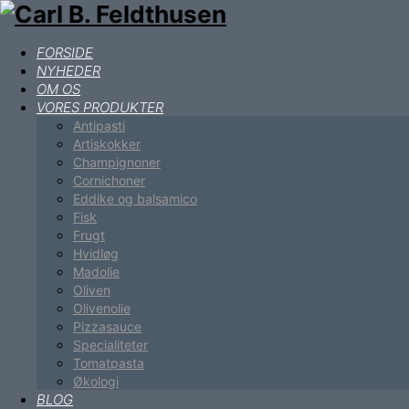
FORSIDE
NYHEDER
OM OS
VORES PRODUKTER
Antipasti
Artiskokker
Champignoner
Cornichoner
Eddike og balsamico
Fisk
Frugt
Hvidløg
Madolie
Oliven
Olivenolie
Pizzasauce
Specialiteter
Tomatpasta
Økologi
BLOG