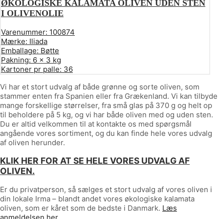
ØKOLOGISKE KALAMATA OLIVEN UDEN STEN
I OLIVENOLIE
Varenummer:
100874
Mærke:
Iliada
Emballage:
Bøtte
Pakning:
6 x 3 kg
Kartoner pr palle:
36
Vi har et stort udvalg af både grønne og sorte oliven, som
stammer enten fra Spanien eller fra Grækenland. Vi kan tilbyde
mange forskellige størrelser, fra små glas på 370 g og helt op
til beholdere på 5 kg, og vi har både oliven med og uden sten.
Du er altid velkommen til at kontakte os med spørgsmål
angående vores sortiment, og du kan finde hele vores udvalg
af oliven herunder.
KLIK HER FOR AT SE HELE VORES UDVALG AF
OLIVEN.
Er du privatperson, så sælges et stort udvalg af vores oliven i
din lokale Irma – blandt andet vores økologiske kalamata
oliven, som er kåret som de bedste i Danmark.
Læs
anmeldelsen her
.