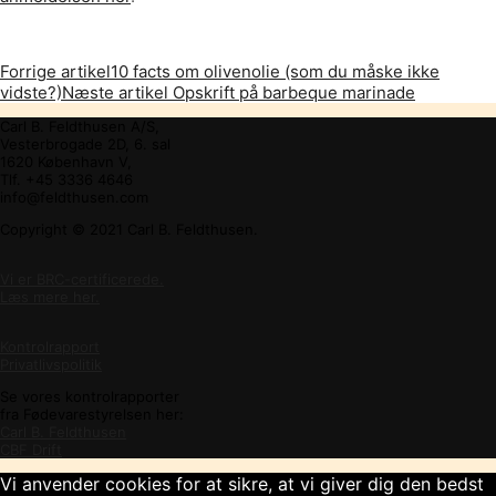
Forrige artikel
10 facts om olivenolie (som du måske ikke
vidste?)
Næste artikel
Opskrift på barbeque marinade
Carl B. Feldthusen A/S,
Vesterbrogade 2D, 6. sal
1620 København V,
Tlf. +45 3336 4646
info@feldthusen.com
Copyright © 2021 Carl B. Feldthusen.
Vi er BRC-certificerede.
Læs mere her.
Kontrolrapport
Privatlivspolitik
Se vores kontrolrapporter
fra Fødevarestyrelsen her:
Carl B. Feldthusen
CBF Drift
Vi anvender cookies for at sikre, at vi giver dig den bedst