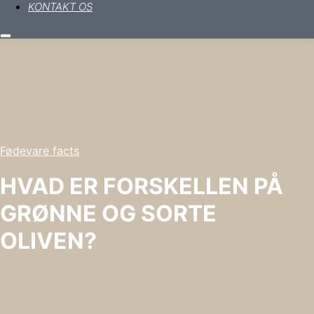
KONTAKT OS
Hovedmenu
Fødevare facts
HVAD ER FORSKELLEN PÅ
GRØNNE OG SORTE
OLIVEN?