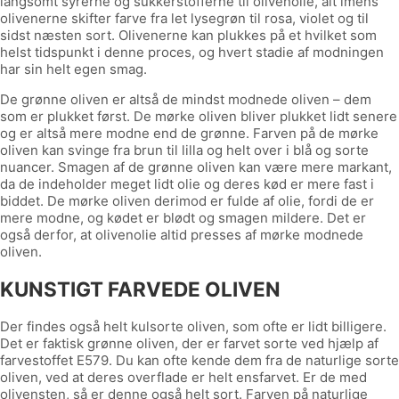
langsomt syrerne og sukkerstofferne til olivenolie, alt imens
olivenerne skifter farve fra let lysegrøn til rosa, violet og til
sidst næsten sort. Olivenerne kan plukkes på et hvilket som
helst tidspunkt i denne proces, og hvert stadie af modningen
har sin helt egen smag.
De grønne oliven er altså de mindst modnede oliven – dem
som er plukket først. De mørke oliven bliver plukket lidt senere
og er altså mere modne end de grønne. Farven på de mørke
oliven kan svinge fra brun til lilla og helt over i blå og sorte
nuancer. Smagen af de grønne oliven kan være mere markant,
da de indeholder meget lidt olie og deres kød er mere fast i
biddet. De mørke oliven derimod er fulde af olie, fordi de er
mere modne, og kødet er blødt og smagen mildere. Det er
også derfor, at olivenolie altid presses af mørke modnede
oliven.
KUNSTIGT FARVEDE OLIVEN
Der findes også helt kulsorte oliven, som ofte er lidt billigere.
Det er faktisk grønne oliven, der er farvet sorte ved hjælp af
farvestoffet E579. Du kan ofte kende dem fra de naturlige sorte
oliven, ved at deres overflade er helt ensfarvet. Er de med
olivensten, så er denne også helt sort. Farven på naturlige