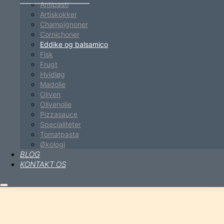
Antipasti
Artiskokker
Champignoner
Cornichoner
Eddike og balsamico
Fisk
Frugt
Hvidløg
Madolie
Oliven
Olivenolie
Pizzasauce
Specialiteter
Tomatpasta
Økologi
BLOG
KONTAKT OS
Hovedmenu