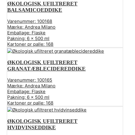
ØKOLOGISK UFILTRERET
BALSAMICOEDDIKE
Varenummer:
100168
Mærke:
Andrea Milano
Emballage:
Flaske
Pakning:
6 x 500 ml
Kartoner pr palle:
168
ØKOLOGISK UFILTRERET
GRANATÆBLECIDEREDDIKE
Varenummer:
100165
Mærke:
Andrea Milano
Emballage:
Flaske
Pakning:
6 x 500 ml
Kartoner pr palle:
168
ØKOLOGISK UFILTRERET
HVIDVINSEDDIKE