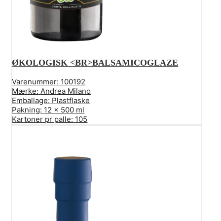
ØKOLOGISK <BR>BALSAMICOGLAZE
Varenummer:
100192
Mærke:
Andrea Milano
Emballage:
Plastflaske
Pakning:
12 x 500 ml
Kartoner pr palle:
105