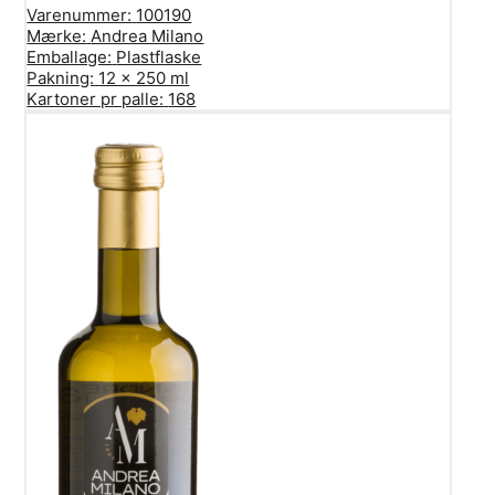
Varenummer:
100190
Mærke:
Andrea Milano
Emballage:
Plastflaske
Pakning:
12 x 250 ml
Kartoner pr palle:
168