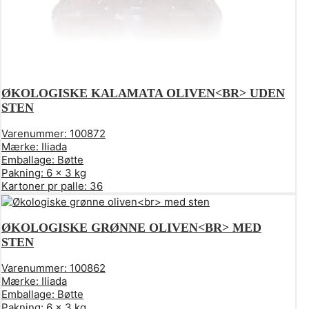
ØKOLOGISKE KALAMATA OLIVEN<BR> UDEN
STEN
Varenummer:
100872
Mærke:
Iliada
Emballage:
Bøtte
Pakning:
6 x 3 kg
Kartoner pr palle:
36
ØKOLOGISKE GRØNNE OLIVEN<BR> MED
STEN
Varenummer:
100862
Mærke:
Iliada
Emballage:
Bøtte
Pakning:
6 x 3 kg