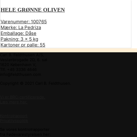
HELE GRØNNE OLIVEN
Varenummer:
100765
Mærke:
La Pedriza
Emballage:
Dåse
Pakning:
3 x 5 kg
Kartoner pr palle:
55
Carl B. Feldthusen A/S,
Vesterbrogade 2D, 6. sal
1620 København V,
Tlf. +45 3336 4646
info@feldthusen.com
Copyright © 2021 Carl B. Feldthusen.
Vi er BRC-certificerede.
Læs mere her.
Kontrolrapport
Privatlivspolitik
Se vores kontrolrapporter
fra Fødevarestyrelsen her: