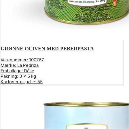
GRØNNE OLIVEN MED PEBERPASTA
Varenummer:
100767
Mærke:
La Pedriza
Emballage:
Dåse
Pakning:
3 x 5 kg
Kartoner pr palle:
55