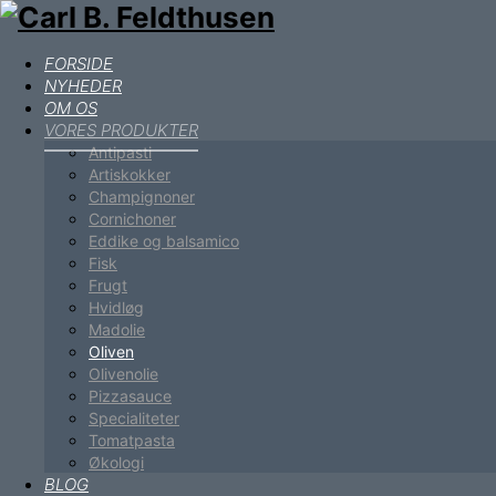
FORSIDE
NYHEDER
OM OS
VORES PRODUKTER
Antipasti
Artiskokker
Champignoner
Cornichoner
Eddike og balsamico
Fisk
Frugt
Hvidløg
Madolie
Oliven
Olivenolie
Pizzasauce
Specialiteter
Tomatpasta
Økologi
BLOG