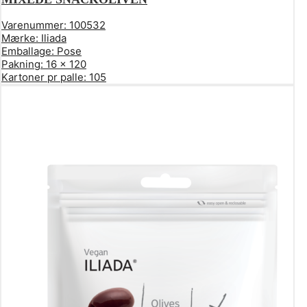
Varenummer:
100532
Mærke:
Iliada
Emballage:
Pose
Pakning:
16 x 120
Kartoner pr palle:
105