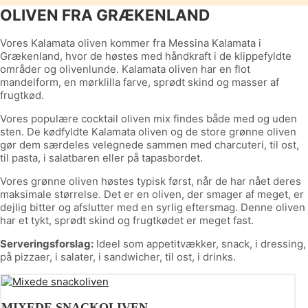
OLIVEN FRA GRÆKENLAND
Vores Kalamata oliven kommer fra Messina Kalamata i
Grækenland, hvor de høstes med håndkraft i de klippefyldte
områder og olivenlunde. Kalamata oliven har en flot
mandelform, en mørklilla farve, sprødt skind og masser af
frugtkød.
Vores populære cocktail oliven mix findes både med og uden
sten. De kødfyldte Kalamata oliven og de store grønne oliven
gør dem særdeles velegnede sammen med charcuteri, til ost,
til pasta, i salatbaren eller på tapasbordet.
Vores grønne oliven høstes typisk først, når de har nået deres
maksimale størrelse. Det er en oliven, der smager af meget, er
dejlig bitter og afslutter med en syrlig eftersmag. Denne oliven
har et tykt, sprødt skind og frugtkødet er meget fast.
Serveringsforslag:
Ideel som appetitvækker, snack, i dressing,
på pizzaer, i salater, i sandwicher, til ost, i drinks.
MIXEDE SNACKOLIVEN