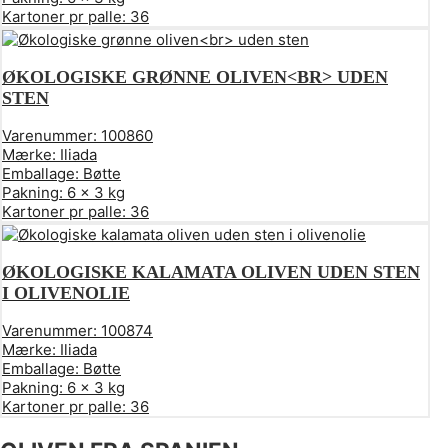
Kartoner pr palle:
36
ØKOLOGISKE GRØNNE OLIVEN<BR> UDEN
STEN
Varenummer:
100860
Mærke:
Iliada
Emballage:
Bøtte
Pakning:
6 x 3 kg
Kartoner pr palle:
36
ØKOLOGISKE KALAMATA OLIVEN UDEN STEN
I OLIVENOLIE
Varenummer:
100874
Mærke:
Iliada
Emballage:
Bøtte
Pakning:
6 x 3 kg
Kartoner pr palle:
36