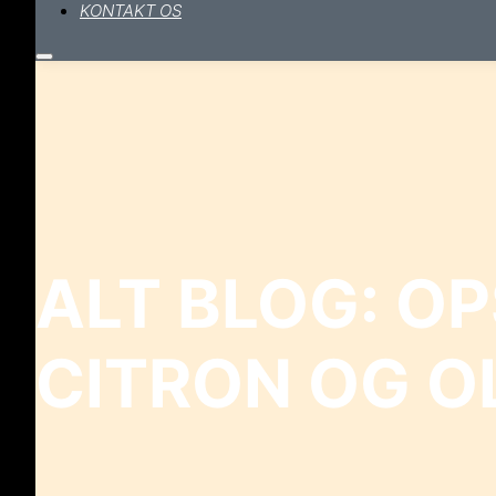
KONTAKT OS
Hovedmenu
ALT BLOG: OP
CITRON OG OL