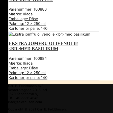
Varenummer:
100886
Mærke:
Iliada
Emballage:
Dåse
Pakning:
12 x 250 ml
Kartoner pr palle:
140
EKSTRA JOMFRU OLIVENOLIE
<BR>MED BASILIKUM
Varenummer:
100884
Mærke:
Iliada
Emballage:
Dåse
Pakning:
12 x 250 ml
Kartoner pr palle:
140
Carl B. Feldthusen A/S,
Vesterbrogade 2D, 6. sal
1620 København V,
Tlf. +45 3336 4646
info@feldthusen.com
Copyright © 2021 Carl B. Feldthusen.