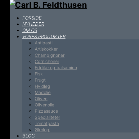
FORSIDE
NYHEDER
OM OS
VORES PRODUKTER
Antipasti
Artiskokker
Champignoner
Cornichoner
Eddike og balsamico
Fisk
Frugt
Hvidløg
Madolie
Oliven
Olivenolie
Pizzasauce
Specialiteter
Tomatpasta
Økologi
BLOG