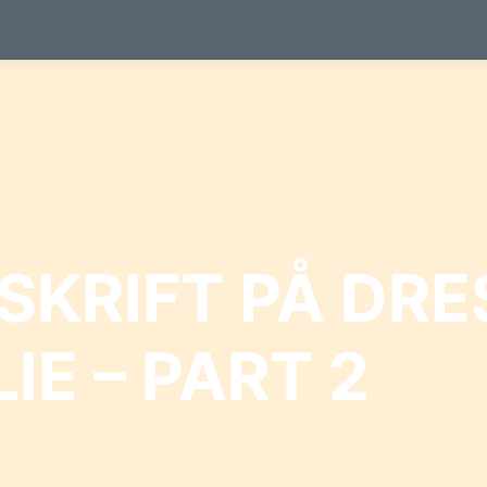
SKRIFT PÅ DRE
IE – PART 2