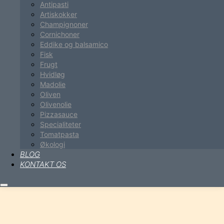
Antipasti
Artiskokker
Champignoner
Cornichoner
Eddike og balsamico
Fisk
Frugt
Hvidløg
Madolie
Oliven
Olivenolie
Pizzasauce
Specialiteter
Tomatpasta
Økologi
BLOG
KONTAKT OS
Hovedmenu