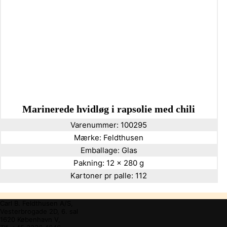
Marinerede hvidløg i rapsolie med chili
Varenummer:
100295
Mærke:
Feldthusen
Emballage:
Glas
Pakning:
12 x 280 g
Kartoner pr palle:
112
Carl B. Feldthusen A/S,
Vesterbrogade 2D, 6. sal
1620 København V,