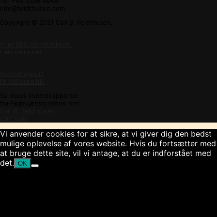
Tlf. +45 3336 4646
info@feldthusen.com
Copyright © 2021 Carl B. Feldthusen.
Vi er BRC-certificerede.
Læs mere her.
Kontrolrapport
Privatlivspolitik
Se vores kontrolrapporter
fra Fødevarestyrelsen her:
Carl B. Feldthusen
CBF Drift
Vi anvender cookies for at sikre, at vi giver dig den bedst
mulige oplevelse af vores website. Hvis du fortsætter med
at bruge dette site, vil vi antage, at du er indforstået med
det.
OK