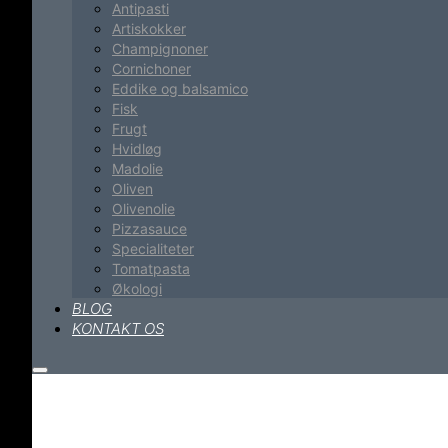
Antipasti
Artiskokker
Champignoner
Cornichoner
Eddike og balsamico
Fisk
Frugt
Hvidløg
Madolie
Oliven
Olivenolie
Pizzasauce
Specialiteter
Tomatpasta
Økologi
BLOG
KONTAKT OS
Hovedmenu