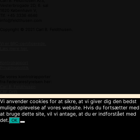
Carl B. Feldthusen A/S,
Vesterbrogade 2D, 6. sal
1620 København V,
Tlf. +45 3336 4646
info@feldthusen.com
Copyright © 2021 Carl B. Feldthusen.
Vi er BRC-certificerede.
Læs mere her.
Kontrolrapport
Privatlivspolitik
Se vores kontrolrapporter
fra Fødevarestyrelsen her:
Carl B. Feldthusen
CBF Drift
Vi anvender cookies for at sikre, at vi giver dig den bedst
mulige oplevelse af vores website. Hvis du fortsætter med
at bruge dette site, vil vi antage, at du er indforstået med
det.
OK