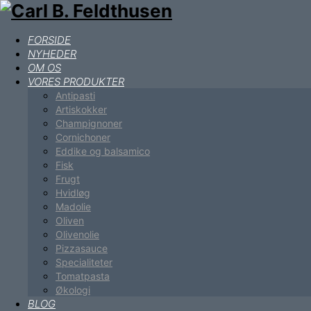
FORSIDE
NYHEDER
OM OS
VORES PRODUKTER
Antipasti
Artiskokker
Champignoner
Cornichoner
Eddike og balsamico
Fisk
Frugt
Hvidløg
Madolie
Oliven
Olivenolie
Pizzasauce
Specialiteter
Tomatpasta
Økologi
BLOG