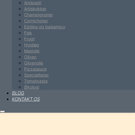
Antipasti
Artiskokker
Champignoner
Cornichoner
Eddike og balsamico
Fisk
Frugt
Hvidløg
Madolie
Oliven
Olivenolie
Pizzasauce
Specialiteter
Tomatpasta
Økologi
BLOG
KONTAKT OS
Hovedmenu