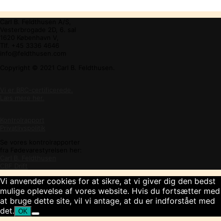
Carl B. Feldthusen A/S,
Vesterbrogade 2D, 6. sal
1620 København V,
Tlf. +45 3336 4646
info@feldthusen.com
Copyright © 2021 Carl B. Feldthusen.
Vi er BRC-certificerede.
Læs mere her.
Kontrolrapport
Privatlivspolitik
Se vores kontrolrapporter
fra Fødevarestyrelsen her:
Carl B. Feldthusen
CBF Drift
Vi anvender cookies for at sikre, at vi giver dig den bedst
mulige oplevelse af vores website. Hvis du fortsætter med
at bruge dette site, vil vi antage, at du er indforstået med
det.
OK