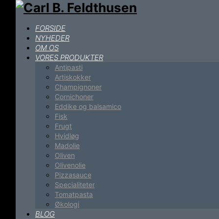
FORSIDE
NYHEDER
OM OS
VORES PRODUKTER
Antipasti
Artiskokker
Champignoner
Cornichoner
Eddike og balsamico
Fisk
Frugt
Hvidløg
Madolie
Oliven
Olivenolie
Pizzasauce
Specialiteter
Tomatpasta
Økologi
BLOG