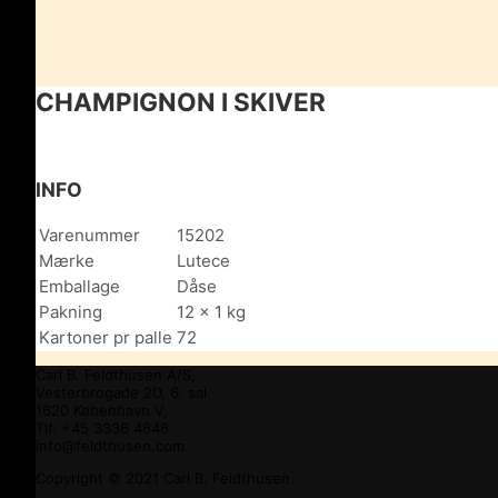
CHAMPIGNON I SKIVER
INFO
Varenummer
15202
Mærke
Lutece
Emballage
Dåse
Pakning
12 x 1 kg
Kartoner pr palle
72
Carl B. Feldthusen A/S,
Vesterbrogade 2D, 6. sal
1620 København V,
Tlf. +45 3336 4646
info@feldthusen.com
Copyright © 2021 Carl B. Feldthusen.