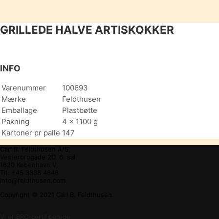
GRILLEDE HALVE ARTISKOKKER
INFO
Varenummer
100693
Mærke
Feldthusen
Emballage
Plastbøtte
Pakning
4 x 1100 g
Kartoner pr palle
147
Carl B. Feldthusen A/S,
Vesterbrogade 2D, 6. sal
1620 København V,
Tlf. +45 3336 4646
info@feldthusen.com
Copyright © 2021 Carl B. Feldthusen.
Vi er BRC-certificerede.