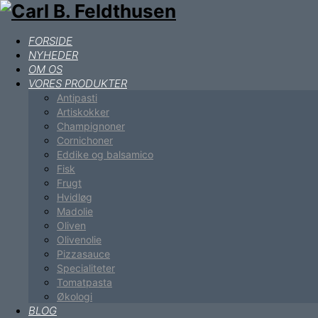
FORSIDE
NYHEDER
OM OS
VORES PRODUKTER
Antipasti
Artiskokker
Champignoner
Cornichoner
Eddike og balsamico
Fisk
Frugt
Hvidløg
Madolie
Oliven
Olivenolie
Pizzasauce
Specialiteter
Tomatpasta
Økologi
BLOG