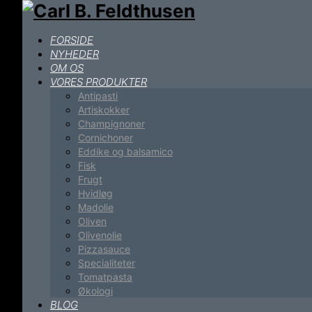
FORSIDE
NYHEDER
OM OS
VORES PRODUKTER
Antipasti
Artiskokker
Champignoner
Cornichoner
Eddike og balsamico
Fisk
Frugt
Hvidløg
Madolie
Oliven
Olivenolie
Pizzasauce
Specialiteter
Tomatpasta
Økologi
BLOG