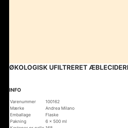
ØKOLOGISK UFILTRERET ÆBLECIDER
INFO
Varenummer
100162
Mærke
Andrea Milano
Emballage
Flaske
Pakning
6 x 500 ml
Kartoner pr palle
168