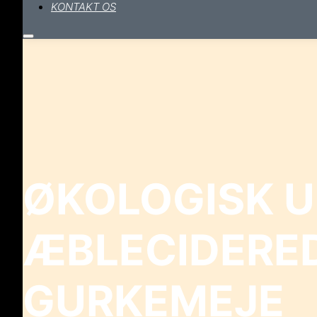
KONTAKT OS
Hovedmenu
ØKOLOGISK U
ÆBLECIDERED
GURKEMEJE