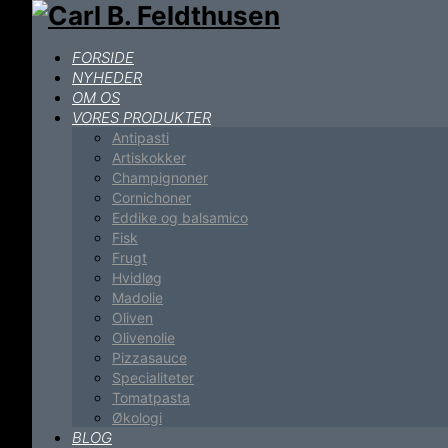
FORSIDE
NYHEDER
OM OS
VORES PRODUKTER
Antipasti
Artiskokker
Champignoner
Cornichoner
Eddike og balsamico
Fisk
Frugt
Hvidløg
Madolie
Oliven
Olivenolie
Pizzasauce
Specialiteter
Tomatpasta
Økologi
BLOG