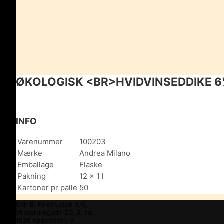
ØKOLOGISK <BR>HVIDVINSEDDIKE 
INFO
Varenummer
100203
Mærke
Andrea Milano
Emballage
Flaske
Pakning
12 x 1 l
Kartoner pr palle
50
Carl B. Feldthusen A/S,
Vesterbrogade 2D, 6. sal
1620 København V,