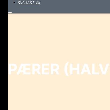
KONTAKT OS
Hovedmenu
PÆRER (HALVE