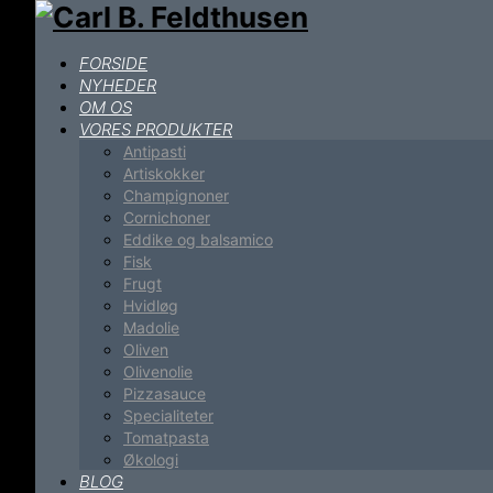
FORSIDE
NYHEDER
OM OS
VORES PRODUKTER
Antipasti
Artiskokker
Champignoner
Cornichoner
Eddike og balsamico
Fisk
Frugt
Hvidløg
Madolie
Oliven
Olivenolie
Pizzasauce
Specialiteter
Tomatpasta
Økologi
BLOG