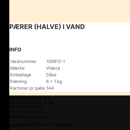
PÆRER (HALVE) I VAND
INFO
Varenummer
100913-1
Mærke
Videca
Emballage
Dåse
Pakning
6 x 1 kg
Kartoner pr palle
144
Carl B. Feldthusen A/S,
Vesterbrogade 2D, 6. sal
1620 København V,
Tlf. +45 3336 4646
info@feldthusen.com
Copyright © 2021 Carl B. Feldthusen.