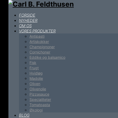
FORSIDE
NYHEDER
OM OS
VORES PRODUKTER
Antipasti
Artiskokker
Champignoner
Cornichoner
Eddike og balsamico
Fisk
Frugt
Hvidløg
Madolie
Oliven
Olivenolie
Pizzasauce
Specialiteter
Tomatpasta
Økologi
BLOG