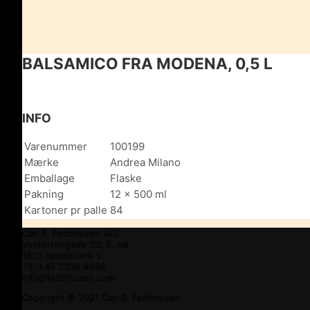
BALSAMICO FRA MODENA, 0,5 L
INFO
Varenummer
100199
Mærke
Andrea Milano
Emballage
Flaske
Pakning
12 x 500 ml
Kartoner pr palle
84
Carl B. Feldthusen A/S,
Vesterbrogade 2D, 6. sal
1620 København V,
Tlf. +45 3336 4646
info@feldthusen.com
Copyright © 2021 Carl B. Feldthusen.