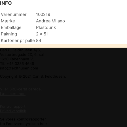
INFO
Varenummer
100219
Mærke
Andrea Milano
Emballage
Plastdunk
Pakning
2 x 5 l
Kartoner pr palle
84
Carl B. Feldthusen A/S,
Vesterbrogade 2D, 6. sal
1620 København V,
Tlf. +45 3336 4646
info@feldthusen.com
Copyright © 2021 Carl B. Feldthusen.
Vi er BRC-certificerede.
Læs mere her.
Kontrolrapport
Privatlivspolitik
Se vores kontrolrapporter
fra Fødevarestyrelsen her: