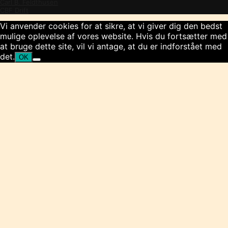
Carl B. Feldthusen
CBF Drift
Vi anvender cookies for at sikre, at vi giver dig den bedst
mulige oplevelse af vores website. Hvis du fortsætter med
at bruge dette site, vil vi antage, at du er indforstået med
det.
OK