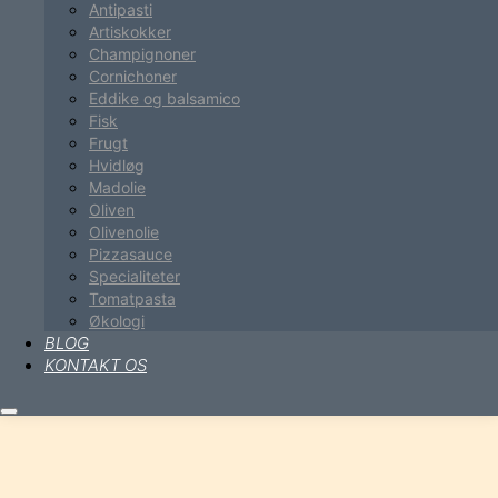
Antipasti
Artiskokker
Champignoner
Cornichoner
Eddike og balsamico
Fisk
Frugt
Hvidløg
Madolie
Oliven
Olivenolie
Pizzasauce
Specialiteter
Tomatpasta
Økologi
BLOG
KONTAKT OS
Hovedmenu