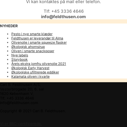
Vi kan kontaktes på mail eller telefon.
Tlf: +45 3336 4646
info@feldthusen.com
NYHEDER
Pesto i nye smarte klæder
Feldthusen er leverandør til Alma
Olivenolie i smarte squeeze flasker
Økologisk ahornsirup
Oliven i smarte snackposer
Nye labels
Storybook
Årets ekstra jomfru olivenolie 2021
Økologisk Early Harvest
Økologiske ufiltrerede eddiker
Kalamata oliven i kvarte
Carl B. Feldthusen A/S,
Vesterbrogade 2D, 6. sal
1620 København V,
Tlf. +45 3336 4646
info@feldthusen.com
Copyright © 2021 Carl B. Feldthusen.
Vi er BRC-certificerede.