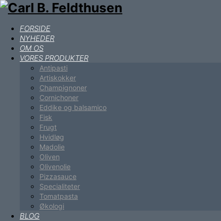
FORSIDE
NYHEDER
OM OS
VORES PRODUKTER
Antipasti
Artiskokker
Champignoner
Cornichoner
Eddike og balsamico
Fisk
Frugt
Hvidløg
Madolie
Oliven
Olivenolie
Pizzasauce
Specialiteter
Tomatpasta
Økologi
BLOG