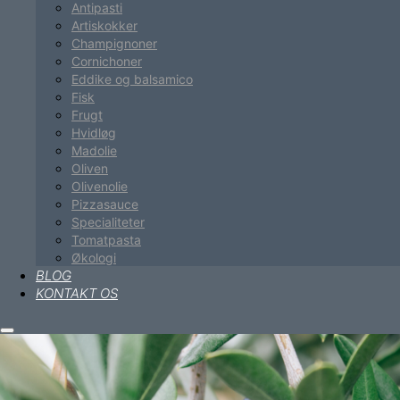
Antipasti
Artiskokker
Champignoner
Cornichoner
Eddike og balsamico
Fisk
Frugt
Hvidløg
Madolie
Oliven
Olivenolie
Pizzasauce
Specialiteter
Tomatpasta
Økologi
BLOG
KONTAKT OS
Hovedmenu