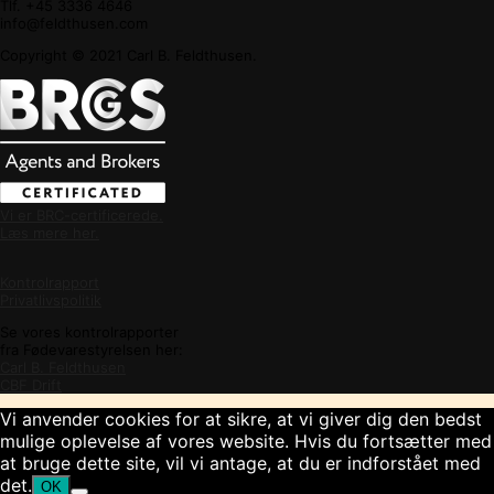
Tlf. +45 3336 4646
info@feldthusen.com
Copyright © 2021 Carl B. Feldthusen.
Vi er BRC-certificerede.
Læs mere her.
Kontrolrapport
Privatlivspolitik
Se vores kontrolrapporter
fra Fødevarestyrelsen her:
Carl B. Feldthusen
CBF Drift
Vi anvender cookies for at sikre, at vi giver dig den bedst
mulige oplevelse af vores website. Hvis du fortsætter med
at bruge dette site, vil vi antage, at du er indforstået med
det.
OK