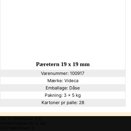
Pæretern 19 x 19 mm
Varenummer:
100917
Mærke:
Videca
Emballage:
Dåse
Pakning:
3 x 5 kg
Kartoner pr palle:
28
Carl B. Feldthusen A/S,
Vesterbrogade 2D, 6. sal
1620 København V,