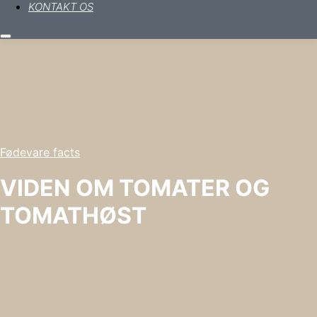
KONTAKT OS
Hovedmenu
Fødevare facts
VIDEN OM TOMATER OG
TOMATHØST