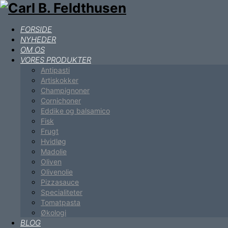
FORSIDE
NYHEDER
OM OS
VORES PRODUKTER
Antipasti
Artiskokker
Champignoner
Cornichoner
Eddike og balsamico
Fisk
Frugt
Hvidløg
Madolie
Oliven
Olivenolie
Pizzasauce
Specialiteter
Tomatpasta
Økologi
BLOG