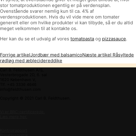
stor tomatproduktionen egentlig er på verdensplan.
Ovenstående svarer nemlig kun til ca. 4% af
verdensproduktionen. Hvis du vil vide mere om tomater
generelt eller om hvilke produkter vi kan tilbyde, så er du altid
meget velkommen til at kontakte os.
Her kan du se et udvalg af vores
tomatpasta
og
pizzasauce
.
Forrige artikel
Jordbær med balsamico
Næste artikel
Råsyltede
rødløg med æblecidereddike
Carl B. Feldthusen A/S,
Vesterbrogade 2D, 6. sal
1620 København V,
Tlf. +45 3336 4646
info@feldthusen.com
Copyright © 2021 Carl B. Feldthusen.
Vi er BRC-certificerede.
Læs mere her.
Kontrolrapport
Privatlivspolitik