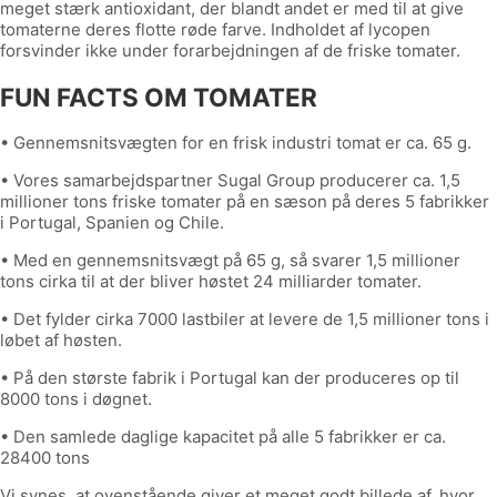
meget stærk antioxidant, der blandt andet er med til at give
tomaterne deres flotte røde farve. Indholdet af lycopen
forsvinder ikke under forarbejdningen af de friske tomater.
FUN FACTS OM TOMATER
• Gennemsnitsvægten for en frisk industri tomat er ca. 65 g.
• Vores samarbejdspartner Sugal Group producerer ca. 1,5
millioner tons friske tomater på en sæson på deres 5 fabrikker
i Portugal, Spanien og Chile.
• Med en gennemsnitsvægt på 65 g, så svarer 1,5 millioner
tons cirka til at der bliver høstet 24 milliarder tomater.
• Det fylder cirka 7000 lastbiler at levere de 1,5 millioner tons i
løbet af høsten.
• På den største fabrik i Portugal kan der produceres op til
8000 tons i døgnet.
• Den samlede daglige kapacitet på alle 5 fabrikker er ca.
28400 tons
Vi synes, at ovenstående giver et meget godt billede af, hvor