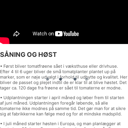
SÅNING OG HØST
• Først bliver tomatfrøene sået i væksthuse eller drivhuse.
Efter 4 til 6 uger bliver de små tomatplanter plantet up på
marker, som er nøje udvalgt i forhold til udbytte og kvalitet. Her
bliver de passet og plejet indtil de er klar til at blive høstet. Det
tager ca. 120 dage fra frøene er sået til tomaterne er modne.
• Udplantningen starter i april måned og løber frem til starten
af juni måned. Udplantningen foregår løbende, så alle
tomaterne ikke modnes på samme tid. Det gør man for at sikre
sig at fabrikkerne kan følge med og for at mindske madspild.
• I juli måned starter høsten i Europa, og man planlægger at