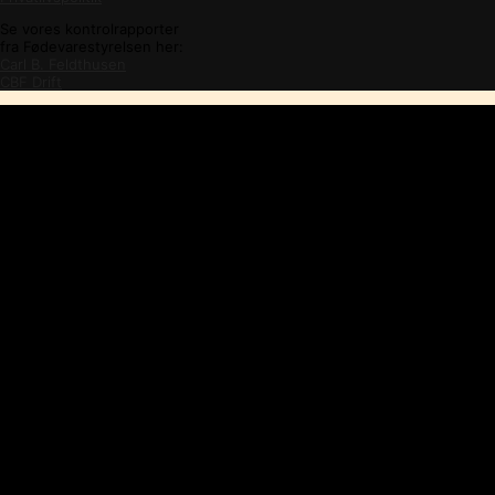
Se vores kontrolrapporter
fra Fødevarestyrelsen her:
Carl B. Feldthusen
CBF Drift