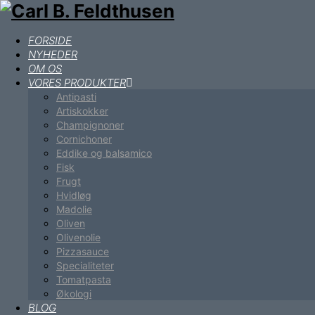
FORSIDE
NYHEDER
OM OS
VORES PRODUKTER
Antipasti
Artiskokker
Champignoner
Cornichoner
Eddike og balsamico
Fisk
Frugt
Hvidløg
Madolie
Oliven
Olivenolie
Pizzasauce
Specialiteter
Tomatpasta
Økologi
BLOG